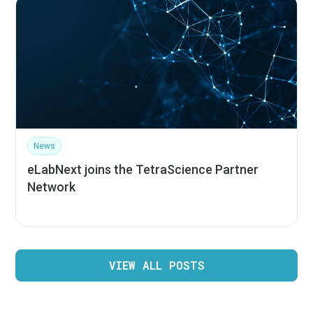
News
eLabNext joins the TetraScience Partner
Network
VIEW ALL POSTS