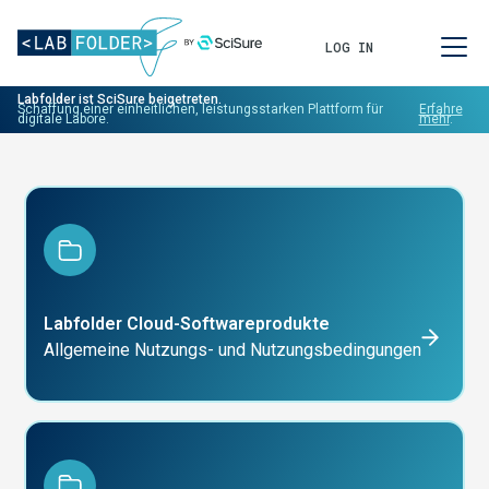
LOG IN
Labfolder ist SciSure beigetreten.
Schaffung einer einheitlichen, leistungsstarken Plattform für
Erfahre
digitale Labore.
mehr
.
Labfolder Cloud-Softwareprodukte
Allgemeine Nutzungs- und Nutzungsbedingungen