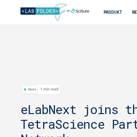
PRODUKT
R
1 min read
News
eLabNext joins t
TetraScience Par