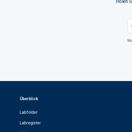
Holen S
Wi
Überblick
Labfolder
Labregister