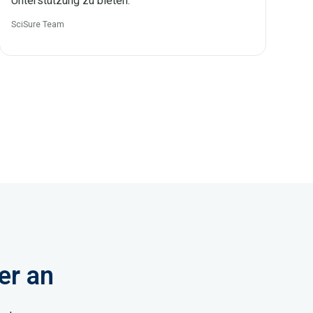
Unterstützung zu bieten.
SciSure Team
er an