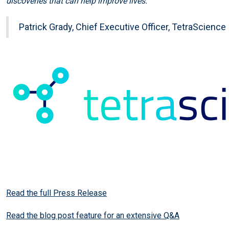
discoveries that can help improve lives.”
Patrick Grady, Chief Executive Officer, TetraScience
Read the full Press Release
Read the blog post feature for an extensive Q&A