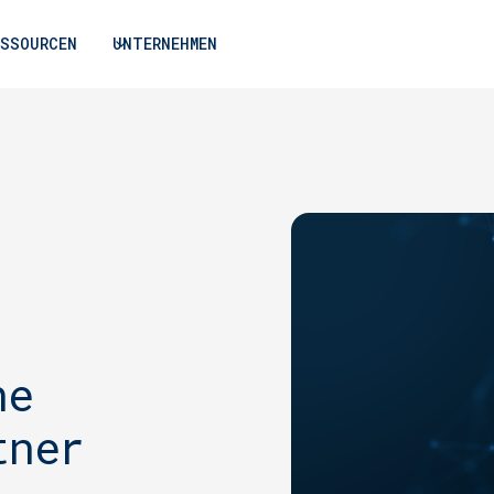
ESSOURCEN
UNTERNEHMEN
he
tner