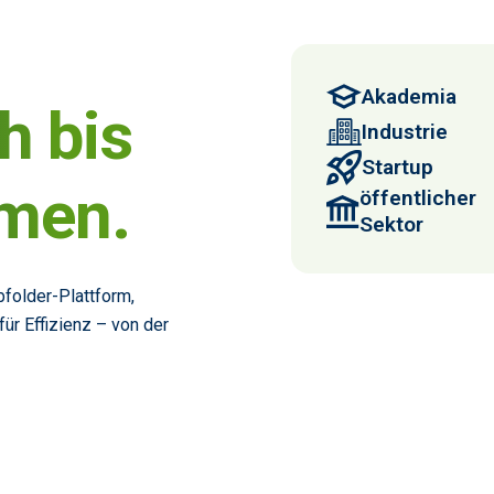
Akademia
h bis
Industrie
Startup
men.
öffentlicher
Sektor
bfolder-Plattform,
für Effizienz – von der