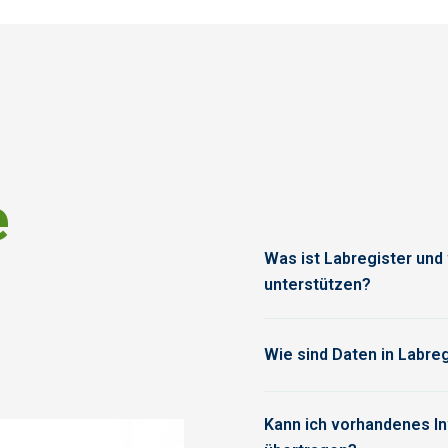
e
Was ist Labregister un
unterstützen?
Labregister ist ein Inven
Laborbedarf und sogar Ihr
Wie sind Daten in Labreg
Richtlinien, SOPs usw.) an
benutzerdefinierte Kategor
In Labregister können Sie
Kann ich vorhandenes In
tabellenähnlichen Format s
entsprechend den Anforder