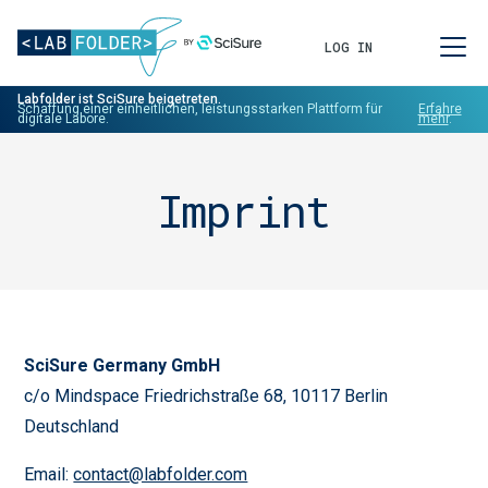
LOG IN
Labfolder ist SciSure beigetreten.
Schaffung einer einheitlichen, leistungsstarken Plattform für
Erfahre
digitale Labore.
mehr
.
Imprint
SciSure Germany GmbH
c/o Mindspace Friedrichstraße 68, 10117 Berlin
Deutschland
Email:
contact@labfolder.com