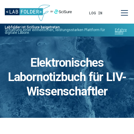
LOG IN
Labfolder ist SciSure beigetreten.
Schaffung einer einheitlichen, leistungsstarken Plattform für
Erfahre
digitale Labore.
mehr
.
Elektronisches
Labornotizbuch für LIV-
Wissenschaftler